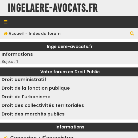
INGELAERE-AVOCATS.FR
R
Accueil
Index du forum
e
Ingelaere-avocats.fr
c
Informations
h
Sujets :
1
e
Votre forum en Droit Public
r
Droit administratif
c
Droit de la fonction publique
h
Droit de l'urbanisme
e
Droit des collectivités territoriales
r
Droit des marchés publics
Informations
Connexion
•
S’enregistrer