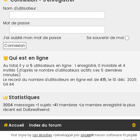
Nom d’utilisateur :
Mot de passe :
J’ai oublié mon mot de passe
Se souvenir de moi
Qui est en ligne
Au total il y a
5
utilisateurs en ligne : 1 enregistré, 0 invisible et 4
invités (d’après le nombre d’utilisateurs actifs ces 5 dernières
minutes)
Le record du nombre d’utilisateurs en ligne est de
415
, le 10 déc. 2025
04:44
Statistiques
3004
messages •
1
sujets •
41
membres •Le membre enregistré le plus
récent est
DolbresReend
.
Accueil
Index du forum
Flat Style by
Ian Bradley
•Développé par
phpBB
® Forum Software © phpBB