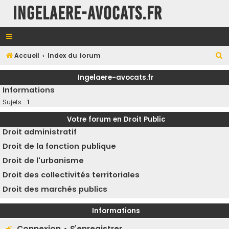
INGELAERE-AVOCATS.FR
R
Accueil
Index du forum
e
Ingelaere-avocats.fr
c
Informations
h
Sujets :
1
e
Votre forum en Droit Public
r
Droit administratif
c
Droit de la fonction publique
h
Droit de l'urbanisme
e
Droit des collectivités territoriales
r
Droit des marchés publics
Informations
Connexion
•
S’enregistrer