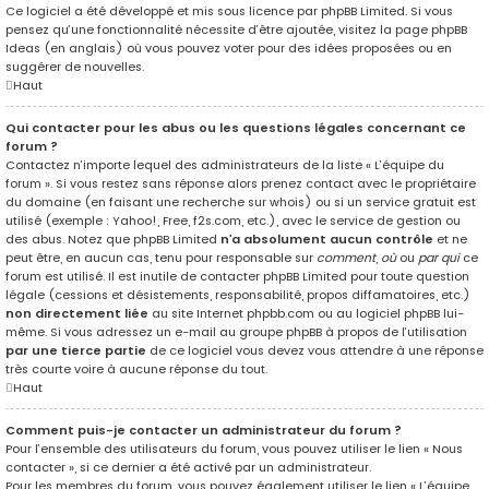
Ce logiciel a été développé et mis sous licence par phpBB Limited. Si vous
pensez qu’une fonctionnalité nécessite d’être ajoutée, visitez la page
phpBB
Ideas
(en anglais) où vous pouvez voter pour des idées proposées ou en
suggérer de nouvelles.
Haut
Qui contacter pour les abus ou les questions légales concernant ce
forum ?
Contactez n’importe lequel des administrateurs de la liste « L’équipe du
forum ». Si vous restez sans réponse alors prenez contact avec le propriétaire
du domaine (en faisant une
recherche sur whois
) ou si un service gratuit est
utilisé (exemple : Yahoo!, Free, f2s.com, etc.), avec le service de gestion ou
des abus. Notez que phpBB Limited
n’a absolument aucun contrôle
et ne
peut être, en aucun cas, tenu pour responsable sur
comment
,
où
ou
par qui
ce
forum est utilisé. Il est inutile de contacter phpBB Limited pour toute question
légale (cessions et désistements, responsabilité, propos diffamatoires, etc.)
non directement liée
au site Internet phpbb.com ou au logiciel phpBB lui-
même. Si vous adressez un e-mail au groupe phpBB à propos de l’utilisation
par une tierce partie
de ce logiciel vous devez vous attendre à une réponse
très courte voire à aucune réponse du tout.
Haut
Comment puis-je contacter un administrateur du forum ?
Pour l’ensemble des utilisateurs du forum, vous pouvez utiliser le lien « Nous
contacter », si ce dernier a été activé par un administrateur.
Pour les membres du forum, vous pouvez également utiliser le lien « L’équipe