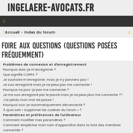
INGELAERE-AVOCATS.FR
R
Accueil
Index du forum
e
Foire aux questions (Questions posées
c
fréquemment)
h
e
Problèmes de connexion et d’enregistrement
Pourquoi dois-je m’enregistrer ?
r
Que signifie COPPA ?
c
Je souhaite m’enregistrer, mais je n’y parviens pas !
Je suis enregistré mais je ne peux pas me connecter !
h
Pourquoi ne puis-je pas me connecter ?
e
Je me suis enregistré par le passé mais je ne peux plus me connecter ?!
J’ai perdu mon mot de passe !
r
Pourquoi suis-je automatiquement déconnecté ?
À quoi sert « Supprimer les cookies du forum » ?
Paramètres et préférences de l’utilisateur
Comment modifier mes paramètres ?
Comment empêcher mon nom d’apparaître dans la liste des membres
connectés ?