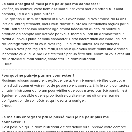
Je suis enregistré mais je ne peux pas me connecter !
Vérifiez, en premier, votre nom d’utilisateur et votre mot de passe. S’ils sont
corrects, il y a deux possibilités :
Si la gestion COPPA est active et si vous avez indiqué avoir moins de 13 ans
lors de l’enregistrement, alors vous devrez suivre les instructions reçues par e-
mail. Certains forums peuvent également nécessiter que toute nouvelle
création de compte soit activée par vous-même ou par un administrateur
avant que vous puissiez vous connecter. Cette information est indiquée lors
de l’enregistrement. Si vous avez reçu un e-mail, suivez ses instructions.
Si vous n’avez pas reçu d’e-mail, il se peut que vous ayez fourni une adresse
incorrecte ou que l’e-mail ait été traité par un filtre anti-spam. Si vous êtes sûr
de l’adresse e-mail fournie, contactez un administrateur.
Haut
Pourquoi ne puis-je pas me connecter ?
Plusieurs raisons pourraient expliquer cela. Premièrement, vérifiez que votre
nom d’utilisateur et votre mot de passe soient corrects. S’ils le sont, contactez
un administrateur du forum pour vérifier que vous n’avez pas été banni. Il est
également possible que le propriétaire du site Internet ait une erreur de
configuration de son côté, et qu’il devra la corriger.
Haut
Je me suis enregistré par le passé mais je ne peux plus me
connecter ?!
Il est possible qu’un administrateur ait désactivé ou supprimé votre compte.
En effet, il est courant de supprimer régulièrement les membres ne postant