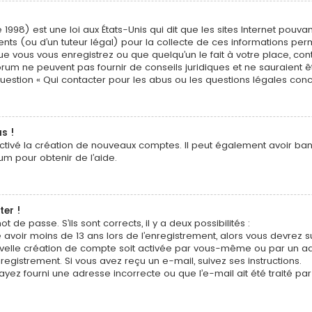
 1998) est une loi aux États-Unis qui dit que les sites Internet pouv
nts (ou d’un tuteur légal) pour la collecte de ces informations perm
ue vous vous enregistrez ou que quelqu’un le fait à votre place, cont
orum ne peuvent pas fournir de conseils juridiques et ne sauraient 
question « Qui contacter pour les abus ou les questions légales con
s !
activé la création de nouveaux comptes. Il peut également avoir banni
um pour obtenir de l’aide.
ter !
t de passe. S’ils sont corrects, il y a deux possibilités :
 avoir moins de 13 ans lors de l’enregistrement, alors vous devrez s
elle création de compte soit activée par vous-même ou par un adm
registrement. Si vous avez reçu un e-mail, suivez ses instructions.
ayez fourni une adresse incorrecte ou que l’e-mail ait été traité par