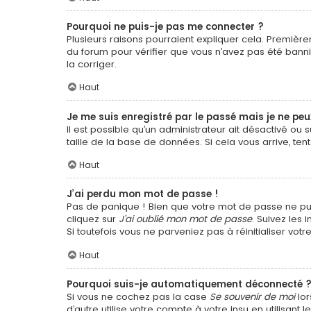
Pourquoi ne puis-je pas me connecter ?
Plusieurs raisons pourraient expliquer cela. Premièrem
du forum pour vérifier que vous n’avez pas été banni. 
la corriger.
Haut
Je me suis enregistré par le passé mais je ne pe
Il est possible qu’un administrateur ait désactivé o
taille de la base de données. Si cela vous arrive, ten
Haut
J’ai perdu mon mot de passe !
Pas de panique ! Bien que votre mot de passe ne puiss
cliquez sur
J’ai oublié mon mot de passe
. Suivez les
Si toutefois vous ne parveniez pas à réinitialiser vo
Haut
Pourquoi suis-je automatiquement déconnecté 
Si vous ne cochez pas la case
Se souvenir de moi
lor
d’autre utilise votre compte à votre insu en utilisan