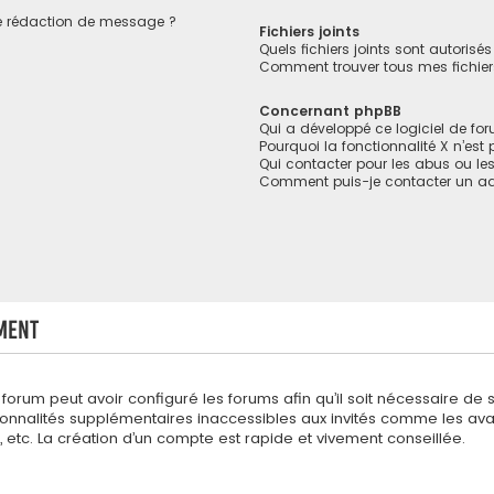
de rédaction de message ?
Fichiers joints
Quels fichiers joints sont autorisé
Comment trouver tous mes fichiers
Concernant phpBB
Qui a développé ce logiciel de fo
Pourquoi la fonctionnalité X n’est
Qui contacter pour les abus ou le
Comment puis-je contacter un ad
ment
 forum peut avoir configuré les forums afin qu’il soit nécessaire de 
onnalités supplémentaires inaccessibles aux invités comme les avat
etc. La création d’un compte est rapide et vivement conseillée.