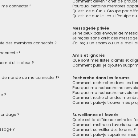
Comment devenir chef de groupe
s me connecter ?!
Pourquoi certains membres appara
Qu’est-ce qu’un « Groupe par défa
Qu’est-ce que le lien « L’équipe du
Messagerie privée
Je ne peux pas envoyer de messag
Je reçois sans arrêt des messages
ste des membres connectés ?
J’ai reçu un spam ou un e-mail a
ncorrecte !
Amis et ignorés
Que sont mes listes d’amis et d’ig
om d’utilisateur ?
Comment puis-je ajouter/supprimer
 demande de me connecter !?
Recherche dans les forums
Comment rechercher dans les fo
Pourquoi ma recherche ne renvoie
Pourquoi ma recherche renvoie u
e ?
Comment rechercher des membre
Comment puis-je trouver mes pro
 sondage ?
Surveillance et favoris
Quelle est la différence entre les fa
Comment mettre en favoris ou surv
essage ?
Comment surveiller des forums ?
Comment puis-je supprimer mes su