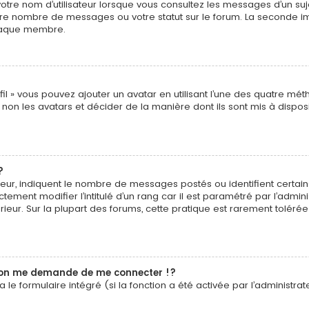
tre nom d’utilisateur lorsque vous consultez les messages d’un sujet
tre nombre de messages ou votre statut sur le forum. La seconde i
chaque membre.
fil » vous pouvez ajouter un avatar en utilisant l’une des quatre méth
non les avatars et décider de la manière dont ils sont mis à disposit
?
sateur, indiquent le nombre de messages postés ou identifient certa
tement modifier l’intitulé d’un rang car il est paramétré par l’admi
rieur. Sur la plupart des forums, cette pratique est rarement tolér
on me demande de me connecter !?
e formulaire intégré (si la fonction a été activée par l’administrate