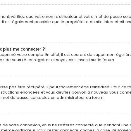
ent, vérifiez que votre nom d’utilisateur et votre mot de passe soien
Il est également possible que le propriétaire du site Internet ait un
ux plus me connecter ?!
u supprimé votre compte. En effet, il est courant de supprimer régul
tez de vous ré-enregistrer et soyez plus investi sur le forum.
e pas être récupéré, il peut facilement être réinitialisé. Pour ce 
 instructions énoncées et vous devriez pouvoir à nouveau vous conne
tre mot de passe, contactez un administrateur du forum.
?
s de votre connexion, vous ne resterez connecté que pendant un
t le même ordinateur. Pour rester connecté, cochez la case
Se souven