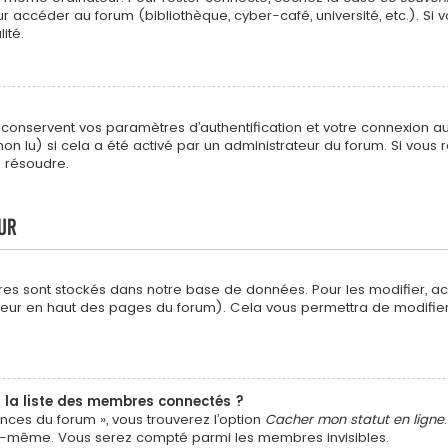
 accéder au forum (bibliothèque, cyber-café, université, etc.). Si v
ité.
nservent vos paramètres d’authentification et votre connexion au fo
non lu) si cela a été activé par un administrateur du forum. Si vo
s résoudre.
ur
res sont stockés dans notre base de données. Pour les modifier, 
isateur en haut des pages du forum). Cela vous permettra de modifi
a liste des membres connectés ?
ences du forum », vous trouverez l’option
Cacher mon statut en ligne
us-même. Vous serez compté parmi les membres invisibles.