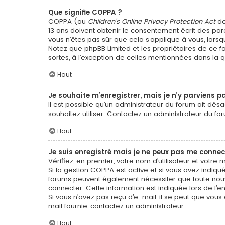
Que signifie COPPA ?
COPPA (ou
Children’s Online Privacy Protection Act
de
13 ans doivent obtenir le consentement écrit des pare
vous n’êtes pas sûr que cela s’applique à vous, lorsq
Notez que phpBB Limited et les propriétaires de ce f
sortes, à l’exception de celles mentionnées dans la 
Haut
Je souhaite m’enregistrer, mais je n’y parviens pa
Il est possible qu’un administrateur du forum ait dés
souhaitez utiliser. Contactez un administrateur du for
Haut
Je suis enregistré mais je ne peux pas me connec
Vérifiez, en premier, votre nom d’utilisateur et votre mo
Si la gestion COPPA est active et si vous avez indiqué
forums peuvent également nécessiter que toute nouv
connecter. Cette information est indiquée lors de l’en
Si vous n’avez pas reçu d’e-mail, il se peut que vous 
mail fournie, contactez un administrateur.
Haut