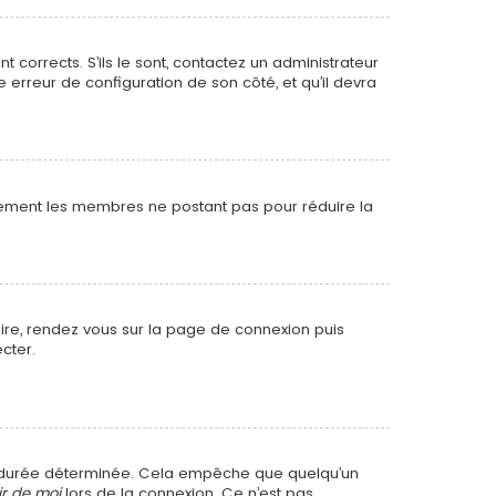
t corrects. S’ils le sont, contactez un administrateur
e erreur de configuration de son côté, et qu’il devra
ièrement les membres ne postant pas pour réduire la
faire, rendez vous sur la page de connexion puis
cter.
e durée déterminée. Cela empêche que quelqu’un
ir de moi
lors de la connexion. Ce n’est pas