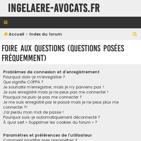
INGELAERE-AVOCATS.FR
R
Accueil
Index du forum
e
Foire aux questions (Questions posées
c
fréquemment)
h
e
Problèmes de connexion et d’enregistrement
r
Pourquoi dois-je m’enregistrer ?
Que signifie COPPA ?
c
Je souhaite m’enregistrer, mais je n’y parviens pas !
h
Je suis enregistré mais je ne peux pas me connecter !
Pourquoi ne puis-je pas me connecter ?
e
Je me suis enregistré par le passé mais je ne peux plus me
connecter ?!
r
J’ai perdu mon mot de passe !
Pourquoi suis-je automatiquement déconnecté ?
À quoi sert « Supprimer les cookies du forum » ?
Paramètres et préférences de l’utilisateur
Comment modifier mes paramètres ?