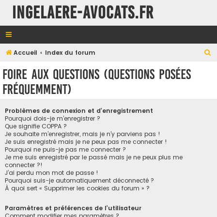
INGELAERE-AVOCATS.FR
R
Accueil
Index du forum
e
Foire aux questions (Questions posées
c
fréquemment)
h
e
Problèmes de connexion et d’enregistrement
r
Pourquoi dois-je m’enregistrer ?
Que signifie COPPA ?
c
Je souhaite m’enregistrer, mais je n’y parviens pas !
h
Je suis enregistré mais je ne peux pas me connecter !
Pourquoi ne puis-je pas me connecter ?
e
Je me suis enregistré par le passé mais je ne peux plus me
connecter ?!
r
J’ai perdu mon mot de passe !
Pourquoi suis-je automatiquement déconnecté ?
À quoi sert « Supprimer les cookies du forum » ?
Paramètres et préférences de l’utilisateur
Comment modifier mes paramètres ?