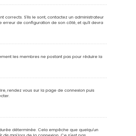
t corrects. S’ils le sont, contactez un administrateur
e erreur de configuration de son côté, et qu’il devra
ièrement les membres ne postant pas pour réduire la
faire, rendez vous sur la page de connexion puis
cter.
e durée déterminée. Cela empêche que quelqu’un
ir de moi
lors de la connexion. Ce n’est pas