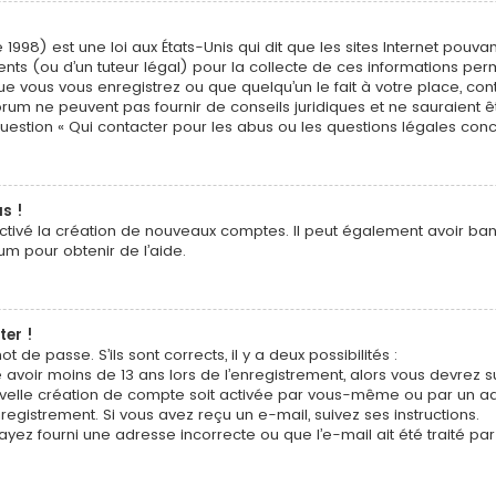
 1998) est une loi aux États-Unis qui dit que les sites Internet pouv
nts (ou d’un tuteur légal) pour la collecte de ces informations perm
ue vous vous enregistrez ou que quelqu’un le fait à votre place, cont
orum ne peuvent pas fournir de conseils juridiques et ne sauraient 
question « Qui contacter pour les abus ou les questions légales con
s !
activé la création de nouveaux comptes. Il peut également avoir banni
um pour obtenir de l’aide.
ter !
t de passe. S’ils sont corrects, il y a deux possibilités :
 avoir moins de 13 ans lors de l’enregistrement, alors vous devrez s
elle création de compte soit activée par vous-même ou par un adm
registrement. Si vous avez reçu un e-mail, suivez ses instructions.
ayez fourni une adresse incorrecte ou que l’e-mail ait été traité par