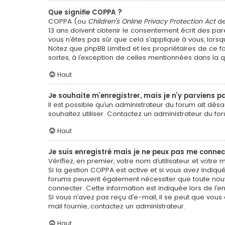
Que signifie COPPA ?
COPPA (ou
Children’s Online Privacy Protection Act
de
13 ans doivent obtenir le consentement écrit des pare
vous n’êtes pas sûr que cela s’applique à vous, lorsq
Notez que phpBB Limited et les propriétaires de ce f
sortes, à l’exception de celles mentionnées dans la 
Haut
Je souhaite m’enregistrer, mais je n’y parviens pa
Il est possible qu’un administrateur du forum ait dés
souhaitez utiliser. Contactez un administrateur du for
Haut
Je suis enregistré mais je ne peux pas me connec
Vérifiez, en premier, votre nom d’utilisateur et votre mo
Si la gestion COPPA est active et si vous avez indiqué
forums peuvent également nécessiter que toute nouv
connecter. Cette information est indiquée lors de l’en
Si vous n’avez pas reçu d’e-mail, il se peut que vous 
mail fournie, contactez un administrateur.
Haut