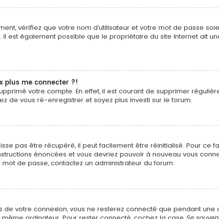
ent, vérifiez que votre nom d’utilisateur et votre mot de passe soien
Il est également possible que le propriétaire du site Internet ait un
ux plus me connecter ?!
u supprimé votre compte. En effet, il est courant de supprimer régul
tez de vous ré-enregistrer et soyez plus investi sur le forum.
e pas être récupéré, il peut facilement être réinitialisé. Pour ce 
 instructions énoncées et vous devriez pouvoir à nouveau vous conne
tre mot de passe, contactez un administrateur du forum.
?
s de votre connexion, vous ne resterez connecté que pendant un
t le même ordinateur. Pour rester connecté, cochez la case
Se souven