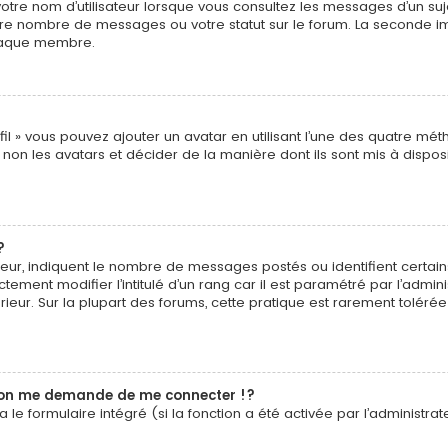
tre nom d’utilisateur lorsque vous consultez les messages d’un sujet
tre nombre de messages ou votre statut sur le forum. La seconde i
chaque membre.
fil » vous pouvez ajouter un avatar en utilisant l’une des quatre méth
non les avatars et décider de la manière dont ils sont mis à disposit
?
sateur, indiquent le nombre de messages postés ou identifient certa
tement modifier l’intitulé d’un rang car il est paramétré par l’admi
rieur. Sur la plupart des forums, cette pratique est rarement tolér
on me demande de me connecter !?
e formulaire intégré (si la fonction a été activée par l’administrate