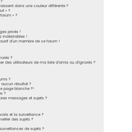
 ?
issent dans une couleur différente ?
ut » ?
 forum » ?
es privés !
 indésirables !
busif d’un membre de ce forum !
norés ?
 des utilisateurs de ma liste d’amis ou d’ignorés ?
rums ?
 aucun résultat ?
ne page blanche ?!
s ?
pres messages et sujets ?
voris et la surveillance ?
eiller des sujets ?
rveillances de sujets ?