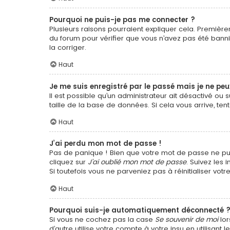
Pourquoi ne puis-je pas me connecter ?
Plusieurs raisons pourraient expliquer cela. Premièrem
du forum pour vérifier que vous n’avez pas été banni. 
la corriger.
Haut
Je me suis enregistré par le passé mais je ne pe
Il est possible qu’un administrateur ait désactivé o
taille de la base de données. Si cela vous arrive, ten
Haut
J’ai perdu mon mot de passe !
Pas de panique ! Bien que votre mot de passe ne puiss
cliquez sur
J’ai oublié mon mot de passe
. Suivez les
Si toutefois vous ne parveniez pas à réinitialiser vo
Haut
Pourquoi suis-je automatiquement déconnecté 
Si vous ne cochez pas la case
Se souvenir de moi
lor
d’autre utilise votre compte à votre insu en utilisan