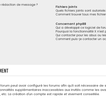
de rédaction de message ?
Fichiers joints
Quels fichiers joints sont autorisé
Comment trouver tous mes fichiers
Concernant phpBB
Qui a développé ce logiciel de fo
Pourquoi la fonctionnalité X n’est
Qui contacter pour les abus ou le
Comment puis-je contacter un ad
ment
 forum peut avoir configuré les forums afin qu’il soit nécessaire de 
onnalités supplémentaires inaccessibles aux invités comme les avat
etc. La création d’un compte est rapide et vivement conseillée.