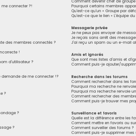
Comment devenir chef de groupe
s me connecter ?!
Pourquoi certains membres appara
Qu’est-ce qu’un « Groupe par défa
Qu’est-ce que le lien « L’équipe du
Messagerie privée
Je ne peux pas envoyer de messag
Je reçois sans arrêt des messages
ste des membres connectés ?
J’ai reçu un spam ou un e-mail a
ncorrecte !
Amis et ignorés
Que sont mes listes d’amis et d’ig
om d’utilisateur ?
Comment puis-je ajouter/supprimer
 demande de me connecter !?
Recherche dans les forums
Comment rechercher dans les fo
Pourquoi ma recherche ne renvoie
Pourquoi ma recherche renvoie u
e ?
Comment rechercher des membre
Comment puis-je trouver mes pro
 sondage ?
Surveillance et favoris
Quelle est la différence entre les fa
Comment mettre en favoris ou surv
essage ?
Comment surveiller des forums ?
Comment puis-je supprimer mes su