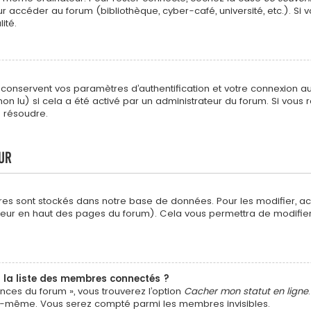
 accéder au forum (bibliothèque, cyber-café, université, etc.). Si v
ité.
nservent vos paramètres d’authentification et votre connexion au fo
non lu) si cela a été activé par un administrateur du forum. Si vo
s résoudre.
ur
res sont stockés dans notre base de données. Pour les modifier, 
isateur en haut des pages du forum). Cela vous permettra de modifi
a liste des membres connectés ?
ences du forum », vous trouverez l’option
Cacher mon statut en ligne
us-même. Vous serez compté parmi les membres invisibles.