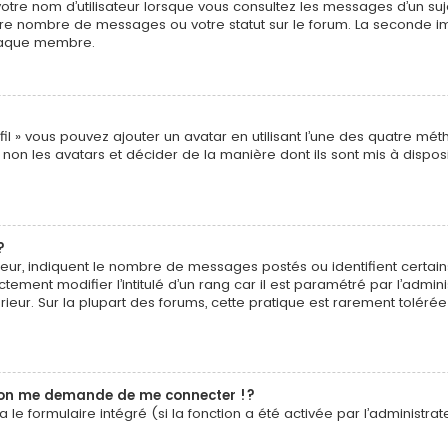
tre nom d’utilisateur lorsque vous consultez les messages d’un sujet
tre nombre de messages ou votre statut sur le forum. La seconde i
chaque membre.
fil » vous pouvez ajouter un avatar en utilisant l’une des quatre méth
non les avatars et décider de la manière dont ils sont mis à disposit
?
sateur, indiquent le nombre de messages postés ou identifient certa
tement modifier l’intitulé d’un rang car il est paramétré par l’admi
rieur. Sur la plupart des forums, cette pratique est rarement tolér
on me demande de me connecter !?
e formulaire intégré (si la fonction a été activée par l’administrate