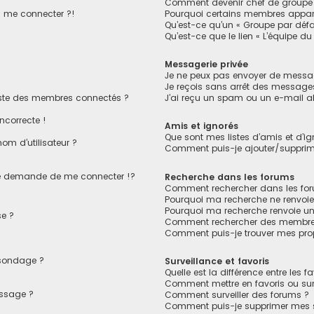
Comment devenir chef de groupe
s me connecter ?!
Pourquoi certains membres appara
Qu’est-ce qu’un « Groupe par défa
Qu’est-ce que le lien « L’équipe du
Messagerie privée
Je ne peux pas envoyer de messag
Je reçois sans arrêt des messages
ste des membres connectés ?
J’ai reçu un spam ou un e-mail a
ncorrecte !
Amis et ignorés
Que sont mes listes d’amis et d’ig
om d’utilisateur ?
Comment puis-je ajouter/supprimer
 demande de me connecter !?
Recherche dans les forums
Comment rechercher dans les fo
Pourquoi ma recherche ne renvoie
Pourquoi ma recherche renvoie u
e ?
Comment rechercher des membre
Comment puis-je trouver mes pro
 sondage ?
Surveillance et favoris
Quelle est la différence entre les fa
Comment mettre en favoris ou surv
essage ?
Comment surveiller des forums ?
Comment puis-je supprimer mes su