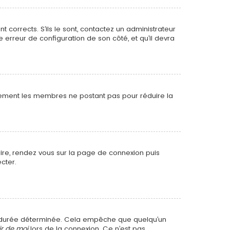
t corrects. S’ils le sont, contactez un administrateur
e erreur de configuration de son côté, et qu’il devra
ièrement les membres ne postant pas pour réduire la
faire, rendez vous sur la page de connexion puis
cter.
e durée déterminée. Cela empêche que quelqu’un
ir de moi
lors de la connexion. Ce n’est pas