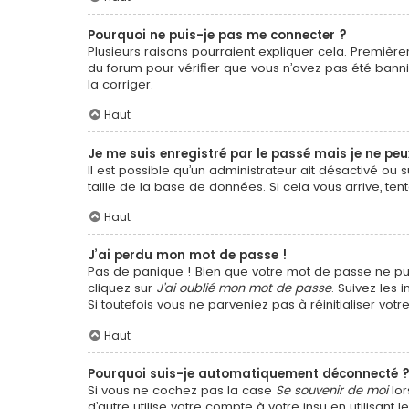
Pourquoi ne puis-je pas me connecter ?
Plusieurs raisons pourraient expliquer cela. Premièrem
du forum pour vérifier que vous n’avez pas été banni. 
la corriger.
Haut
Je me suis enregistré par le passé mais je ne pe
Il est possible qu’un administrateur ait désactivé o
taille de la base de données. Si cela vous arrive, ten
Haut
J’ai perdu mon mot de passe !
Pas de panique ! Bien que votre mot de passe ne puiss
cliquez sur
J’ai oublié mon mot de passe
. Suivez les
Si toutefois vous ne parveniez pas à réinitialiser vo
Haut
Pourquoi suis-je automatiquement déconnecté 
Si vous ne cochez pas la case
Se souvenir de moi
lor
d’autre utilise votre compte à votre insu en utilisan