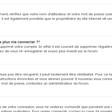
ent, vérifiez que votre nom d’utilisateur et votre mot de passe soien
Il est également possible que le propriétaire du site Internet ait un
ux plus me connecter ?!
u supprimé votre compte. En effet, il est courant de supprimer régul
tez de vous ré-enregistrer et soyez plus investi sur le forum.
e pas être récupéré, il peut facilement être réinitialisé. Pour ce 
 instructions énoncées et vous devriez pouvoir à nouveau vous conne
tre mot de passe, contactez un administrateur du forum.
?
s de votre connexion, vous ne resterez connecté que pendant un
t le même ordinateur. Pour rester connecté, cochez la case
Se souven