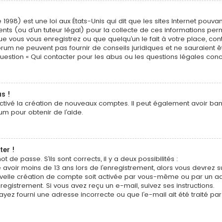
 1998) est une loi aux États-Unis qui dit que les sites Internet pouv
nts (ou d’un tuteur légal) pour la collecte de ces informations perm
ue vous vous enregistrez ou que quelqu’un le fait à votre place, cont
orum ne peuvent pas fournir de conseils juridiques et ne sauraient 
question « Qui contacter pour les abus ou les questions légales con
s !
activé la création de nouveaux comptes. Il peut également avoir banni
um pour obtenir de l’aide.
ter !
t de passe. S’ils sont corrects, il y a deux possibilités :
 avoir moins de 13 ans lors de l’enregistrement, alors vous devrez s
elle création de compte soit activée par vous-même ou par un adm
registrement. Si vous avez reçu un e-mail, suivez ses instructions.
ayez fourni une adresse incorrecte ou que l’e-mail ait été traité par