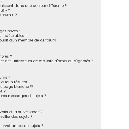
 ?
issent dans une couleur différente ?
ut » ?
 forum » ?
es privés !
 indésirables !
busif d’un membre de ce forum !
norés ?
 des utilisateurs de ma liste d’amis ou d’ignorés ?
rums ?
 aucun résultat ?
ne page blanche ?!
s ?
pres messages et sujets ?
voris et la surveillance ?
eiller des sujets ?
rveillances de sujets ?