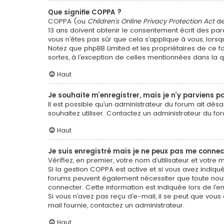
Que signifie COPPA ?
COPPA (ou
Children’s Online Privacy Protection Act
de
13 ans doivent obtenir le consentement écrit des pare
vous n’êtes pas sûr que cela s’applique à vous, lorsq
Notez que phpBB Limited et les propriétaires de ce f
sortes, à l’exception de celles mentionnées dans la 
Haut
Je souhaite m’enregistrer, mais je n’y parviens pa
Il est possible qu’un administrateur du forum ait dés
souhaitez utiliser. Contactez un administrateur du for
Haut
Je suis enregistré mais je ne peux pas me connec
Vérifiez, en premier, votre nom d’utilisateur et votre mo
Si la gestion COPPA est active et si vous avez indiqué
forums peuvent également nécessiter que toute nouv
connecter. Cette information est indiquée lors de l’en
Si vous n’avez pas reçu d’e-mail, il se peut que vous 
mail fournie, contactez un administrateur.
Haut