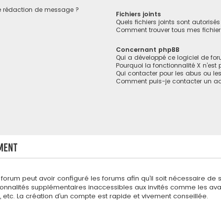
de rédaction de message ?
Fichiers joints
Quels fichiers joints sont autorisé
Comment trouver tous mes fichiers
Concernant phpBB
Qui a développé ce logiciel de fo
Pourquoi la fonctionnalité X n’est
Qui contacter pour les abus ou le
Comment puis-je contacter un ad
ment
 forum peut avoir configuré les forums afin qu’il soit nécessaire de 
onnalités supplémentaires inaccessibles aux invités comme les avat
etc. La création d’un compte est rapide et vivement conseillée.