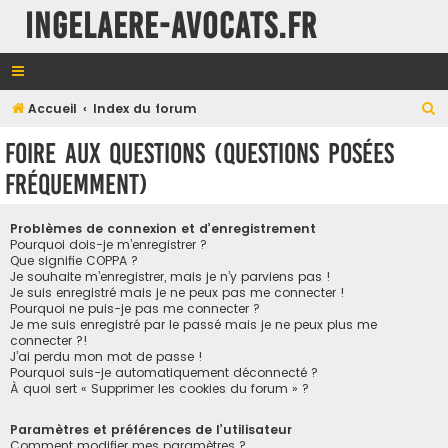
INGELAERE-AVOCATS.FR
R
Accueil
Index du forum
e
Foire aux questions (Questions posées
c
fréquemment)
h
e
Problèmes de connexion et d’enregistrement
r
Pourquoi dois-je m’enregistrer ?
Que signifie COPPA ?
c
Je souhaite m’enregistrer, mais je n’y parviens pas !
h
Je suis enregistré mais je ne peux pas me connecter !
Pourquoi ne puis-je pas me connecter ?
e
Je me suis enregistré par le passé mais je ne peux plus me
connecter ?!
r
J’ai perdu mon mot de passe !
Pourquoi suis-je automatiquement déconnecté ?
À quoi sert « Supprimer les cookies du forum » ?
Paramètres et préférences de l’utilisateur
Comment modifier mes paramètres ?