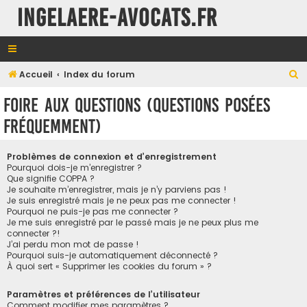
INGELAERE-AVOCATS.FR
R
Accueil
Index du forum
e
Foire aux questions (Questions posées
c
fréquemment)
h
e
Problèmes de connexion et d’enregistrement
r
Pourquoi dois-je m’enregistrer ?
Que signifie COPPA ?
c
Je souhaite m’enregistrer, mais je n’y parviens pas !
h
Je suis enregistré mais je ne peux pas me connecter !
Pourquoi ne puis-je pas me connecter ?
e
Je me suis enregistré par le passé mais je ne peux plus me
connecter ?!
r
J’ai perdu mon mot de passe !
Pourquoi suis-je automatiquement déconnecté ?
À quoi sert « Supprimer les cookies du forum » ?
Paramètres et préférences de l’utilisateur
Comment modifier mes paramètres ?